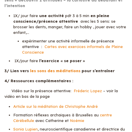
sens + découvrir 2 attitudes – la curiosité du débutant et
l’intention
1X/ jour faire
une activité
pdt 3 à 5 min
en pleine
conscience/présence attentive
avec les 5 sens: se
brosser les dents, manger, faire un hobby , jouer avec votre
enfant,…
expérimenter une activité informelle de présence
attentive :
Cartes avec exercices informels de Pleine
Conscience
1X/jour faire
l’exercice « se poser »
3/ Lien vers
les sons des méditations
pour s’entraîner
4/ Ressources complémentaires :
Vidéo sur la présence attentive:
Fréderic Lopez
– voir la
vidéo en bas de la page
Article sur la méditation de Christophe André
Formation réflexes archaiques à Bruxelles au
centre
Cérébellule
avec Catherine et
Noémie
Sonia Lupien
, neuroscientifique canadienne et directrice du