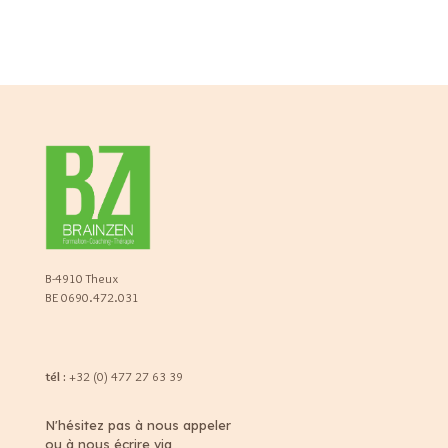
B-4910 Theux
BE 0690.472.031
tél :
+32 (0) 477 27 63 39
N'hésitez pas à nous appeler
ou à nous écrire via